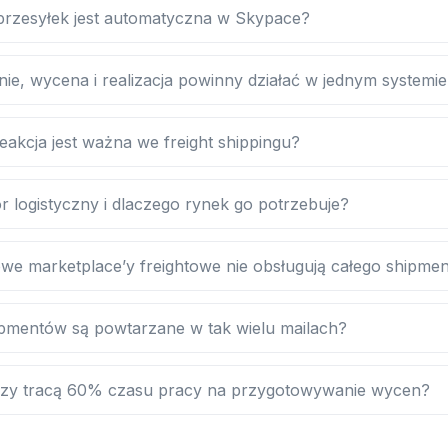
y przesyłek jest automatyczna w Skypace?
ie, wycena i realizacja powinny działać w jednym systemi
akcja jest ważna we freight shippingu?
or logistyczny i dlaczego rynek go potrzebuje?
owe marketplace’y freightowe nie obsługują całego shipme
pmentów są powtarzane w tak wielu mailach?
rzy tracą 60% czasu pracy na przygotowywanie wycen?