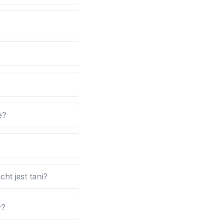
e?
ht jest tani?
y?