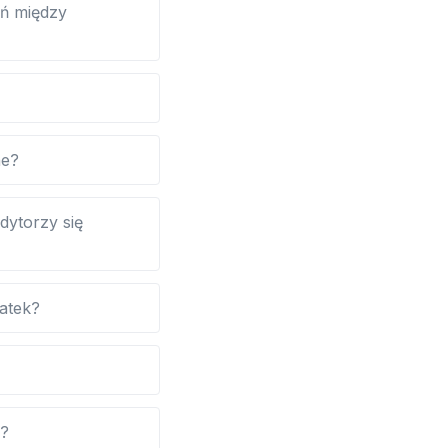
ań między
ne?
dytorzy się
atek?
w?