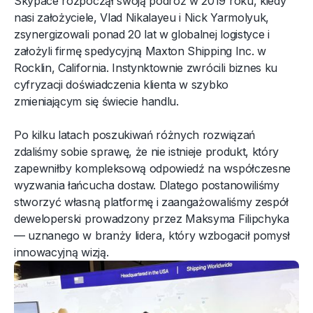
Skypace rozpoczął swoją podróż w 2019 roku, kiedy
nasi założyciele, Vlad Nikalayeu i Nick Yarmolyuk,
zsynergizowali ponad 20 lat w globalnej logistyce i
założyli firmę spedycyjną Maxton Shipping Inc. w
Rocklin, California. Instynktownie zwrócili biznes ku
cyfryzacji doświadczenia klienta w szybko
zmieniającym się świecie handlu.
Po kilku latach poszukiwań różnych rozwiązań
zdaliśmy sobie sprawę, że nie istnieje produkt, który
zapewniłby kompleksową odpowiedź na współczesne
wyzwania łańcucha dostaw. Dlatego postanowiliśmy
stworzyć własną platformę i zaangażowaliśmy zespół
deweloperski prowadzony przez Maksyma Filipchyka
— uznanego w branży lidera, który wzbogacił pomysł
innowacyjną wizją.